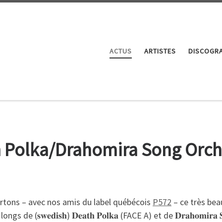
ACTUS
ARTISTES
DISCOGRA
h Polka/Drahomira Song Orche
rtons – avec nos amis du label québécois
P572
– ce très beau
(𝐬𝐰𝐞𝐝𝐢𝐬𝐡) 𝐃𝐞𝐚𝐭𝐡 𝐏𝐨𝐥𝐤𝐚 (FACE A) et de 𝐃𝐫𝐚𝐡𝐨𝐦𝐢𝐫𝐚 𝐒𝐨