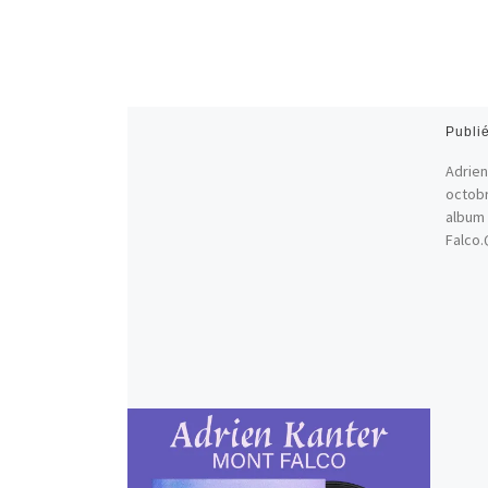
Publi
Adrien
octobr
album 
Falco.