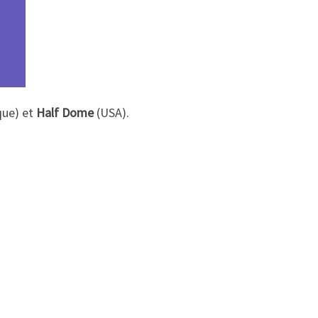
que) et
Half Dome
(USA).