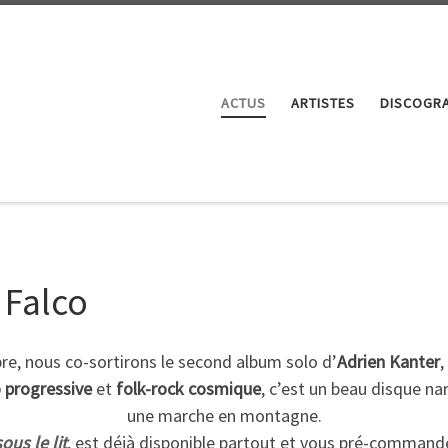
ACTUS
ARTISTES
DISCOGRA
 Falco
re, nous co-sortirons le second album solo d’
Adrien Kanter
,
o progressive
et
folk-rock cosmique
, c’est un beau disque na
une marche en montagne.
ous le lit
, est déjà disponible partout et vous pré-commander