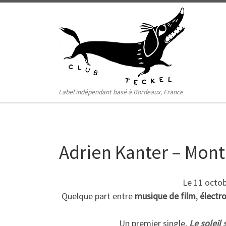
Passer au contenu
Label indépendant basé à Bordeaux, France
Adrien Kanter – Mont
Le 11 octob
Quelque part entre
musique de film
,
électr
Un premier single,
Le soleil s