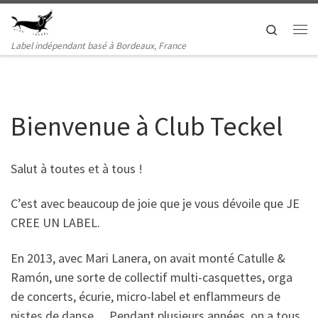
Passer au contenu
Search
Me
Label indépendant basé à Bordeaux, France
Bienvenue à Club Teckel
Salut à toutes et à tous !
C’est avec beaucoup de joie que je vous dévoile que JE
CREE UN LABEL.
En 2013, avec Mari Lanera, on avait monté Catulle &
Ramón, une sorte de collectif multi-casquettes, orga
de concerts, écurie, micro-label et enflammeurs de
pistes de danse… Pendant plusieurs années, on a tous