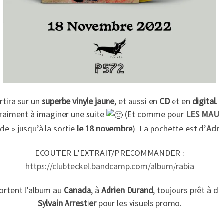
tira sur un
superbe vinyle jaune
, et aussi en
CD
et en
digital
vraiment à imaginer une suite
(Et comme pour
LES MAU
 » jusqu’à la sortie
le 18 novembre
). La pochette est d’
Adr
ECOUTER L’EXTRAIT/PRECOMMANDER :
https://clubteckel.bandcamp.com/album/rabia
sortent l’album au
Canada
, à
Adrien Durand
, toujours prêt à 
Sylvain Arrestier
pour les visuels promo.