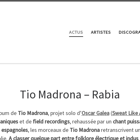
ACTUS
ARTISTES
DISCOGRA
Tio Madrona – Rabia
album de
Tio Madrona
, projet solo d’
Oscar Galea
(
Sweat Like 
ganiques
et de
field recordings
, rehaussée par un
chant puiss
s espagnoles
, les morceaux de
Tio Madrona
retranscrivent u
lie.
A classer quelque part entre folklore électrique et indus 