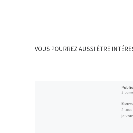
VOUS POURREZ AUSSI ÊTRE INTÉRE
Publi
1 comm
Bienve
à tous
je vou