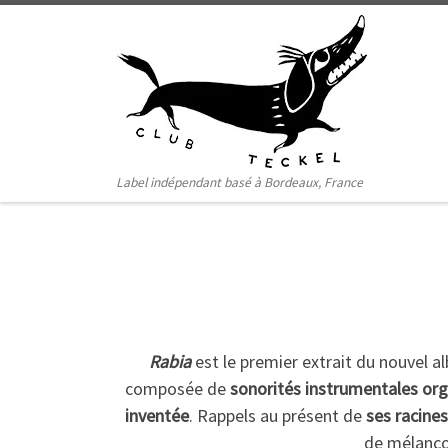
Passer au contenu
Label indépendant basé à Bordeaux, France
Rabia
est le premier extrait du nouvel 
composée de
sonorités instrumentales or
inventée
. Rappels au présent de
ses racine
de mélanco