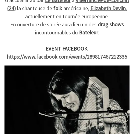
d’accueillir au bar
Le Bateleur
à
Villefranche-de-Lonchat
(24)
la chanteuse de
folk
américaine,
Elizabeth Devlin
,
actuellement en tournée européenne.
En ouverture de soirée aura lieu un des
drag shows
incontournables du
Bateleur
.
EVENT FACEBOOK:
https://www.facebook.com/events/289817467212335