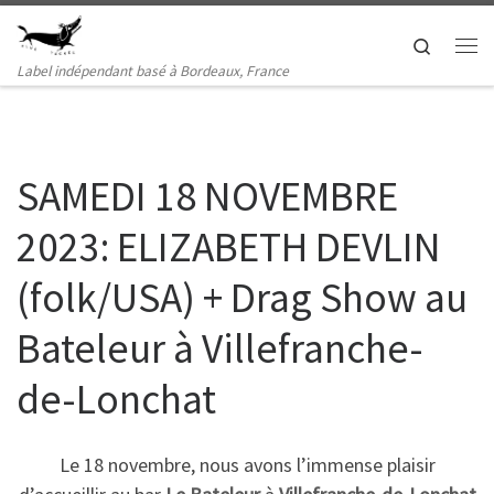
Passer au contenu
Search
Me
Label indépendant basé à Bordeaux, France
SAMEDI 18 NOVEMBRE
2023: ELIZABETH DEVLIN
(folk/USA) + Drag Show au
Bateleur à Villefranche-
de-Lonchat
Le 18 novembre, nous avons l’immense plaisir