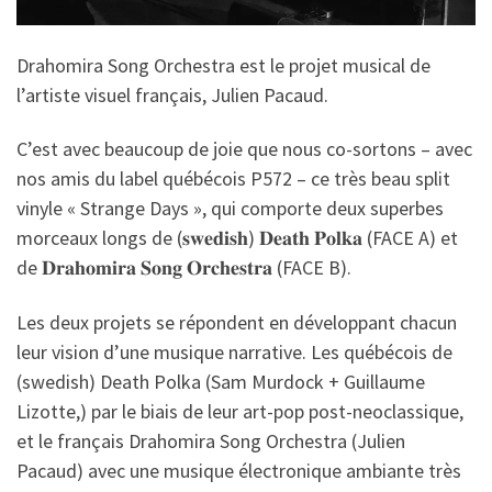
Drahomira Song Orchestra est le projet musical de
l’artiste visuel français, Julien Pacaud.
C’est avec beaucoup de joie que nous co-sortons – avec
nos amis du label québécois P572 – ce très beau split
vinyle « Strange Days », qui comporte deux superbes
morceaux longs de (𝐬𝐰𝐞𝐝𝐢𝐬𝐡) 𝐃𝐞𝐚𝐭𝐡 𝐏𝐨𝐥𝐤𝐚 (FACE A) et
de 𝐃𝐫𝐚𝐡𝐨𝐦𝐢𝐫𝐚 𝐒𝐨𝐧𝐠 𝐎𝐫𝐜𝐡𝐞𝐬𝐭𝐫𝐚 (FACE B).
Les deux projets se répondent en développant chacun
leur vision d’une musique narrative. Les québécois de
(swedish) Death Polka (Sam Murdock + Guillaume
Lizotte,) par le biais de leur art-pop post-neoclassique,
et le français Drahomira Song Orchestra (Julien
Pacaud) avec une musique électronique ambiante très