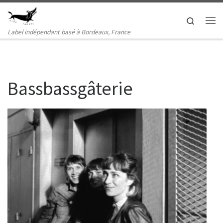
Passer au contenu
Search
Me
Label indépendant basé à Bordeaux, France
Bassbassgâterie