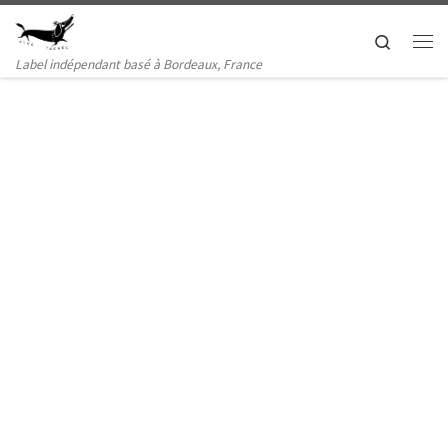
Passer au contenu
Search
Me
Label indépendant basé à Bordeaux, France